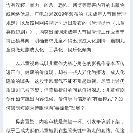
含有淫秽、暴力、凶杀、恐怖、赌博等毒害内容的出版物
或网络信息。广电总局2019年颁布的《未成年人节目管理
规定》以及该局网络视听司近日发布的《管理提示（儿童
类微短剧）》，均突出强调未成年人节目管理工作应当坚
持正确导向，明确要求儿童不得出演成人化剧情，遏制儿
童类微短剧成人化、工具化、娱乐化倾向。
以儿童视角或以儿童作为核心角色的影视作品本应传
递正向、健康的价值观，却被一些人异化为擦边、成人化
隐喻的噱头，这股歪风邪气不能不引起重视。尽管上述劣
质短剧已被下架，但背后折射的问题值得深思：儿童短剧
创作如何跳出内容低俗、价值导向偏差的“有毒模式”？如
何遏制短剧为博眼球向“毒流量”发展？
毋庸置疑，内容审核是关键一环。引发争议后下架，
似乎已成为低俗儿童短剧在监管夹缝中游走的套路。但这