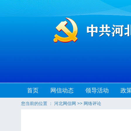
首页
网信动态
领导活动
政
您当前的位置 ：
河北网信网
>>
网络评论