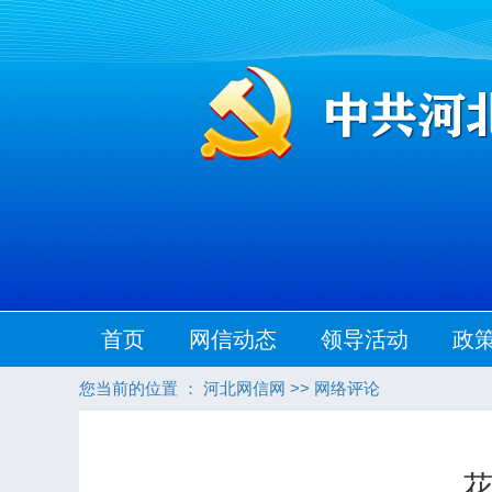
首页
网信动态
领导活动
政
您当前的位置 ：
河北网信网
>>
网络评论
花