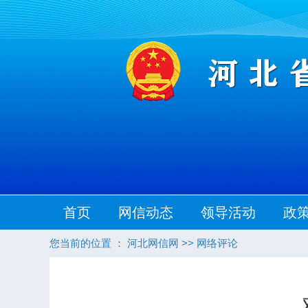
首页
网信动态
领导活动
政
您当前的位置 ：
河北网信网
>>
网络评论