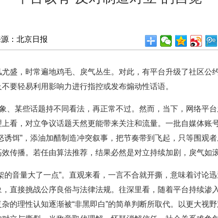
来源：北京日报
盛，时常遍地鸡毛、戾气丛生。对此，有平台升级了社区公约，
及不要轻易利用影响力进行指控或发布煽动性话语。
象、某些话题持不同看法，再正常不过。然而，当下，网络平台
理上看，对立争议话题天然更能带来关注和流量。一批自媒体账
怒诱饵”，添油加醋制造冲突叙事，把节奏带到飞起，只等围观者
高效传播。若任由算法推荐，结果必然是对立持续加剧，戾气如
的音量大了一点”。直观来看，一言不合就开撕，意味着讨论迅
象，直接挑战公序良俗与法律法规。往深里看，随着平台持续渗
杂的理性认知逐渐被“非黑即白”的简单判断所取代。以更大视