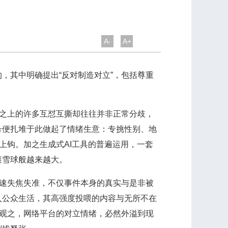
A-
A+
其中明确提出“反对制造对立”，包括尊重
之上的许多互怼互撕却往往并非正常分歧，
号便扎堆于此做起了情绪生意：专挑性别、地
上钩。加之生成式AI工具的普遍运用，一套
滚雪球般越来越大。
速失焦失准，不仅事件本身的真实与是非被
入公众生活，其高强度投喂的内容与无所不在
野观之，网络平台的对立情绪，必然外溢到现