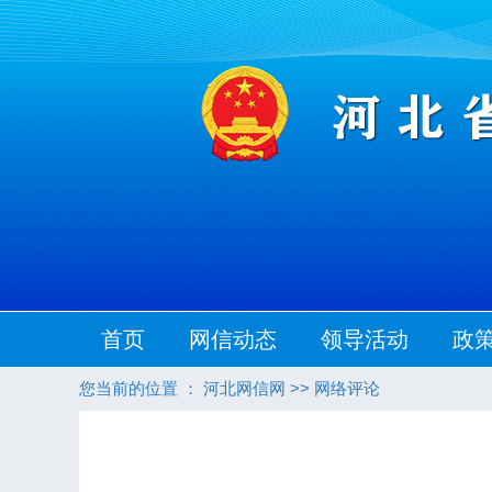
首页
网信动态
领导活动
政
您当前的位置 ：
河北网信网
>>
网络评论