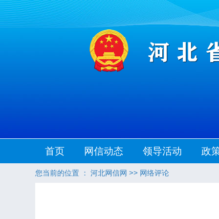
首页
网信动态
领导活动
政
您当前的位置 ：
河北网信网
>>
网络评论