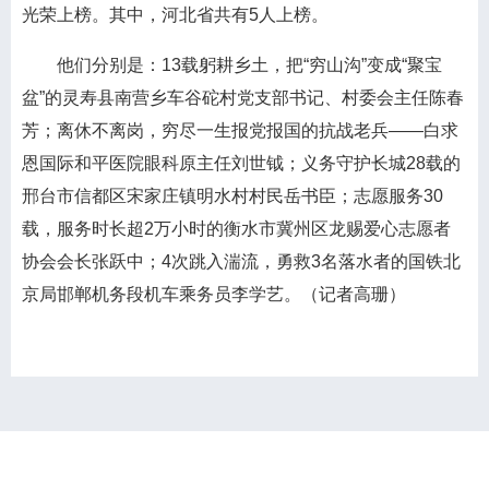
光荣上榜。其中，河北省共有5人上榜。
他们分别是：13载躬耕乡土，把“穷山沟”变成“聚宝
盆”的灵寿县南营乡车谷砣村党支部书记、村委会主任陈春
芳；离休不离岗，穷尽一生报党报国的抗战老兵——白求
恩国际和平医院眼科原主任刘世钺；义务守护长城28载的
邢台市信都区宋家庄镇明水村村民岳书臣；志愿服务30
载，服务时长超2万小时的衡水市冀州区龙赐爱心志愿者
协会会长张跃中；4次跳入湍流，勇救3名落水者的国铁北
京局邯郸机务段机车乘务员李学艺。（记者高珊）