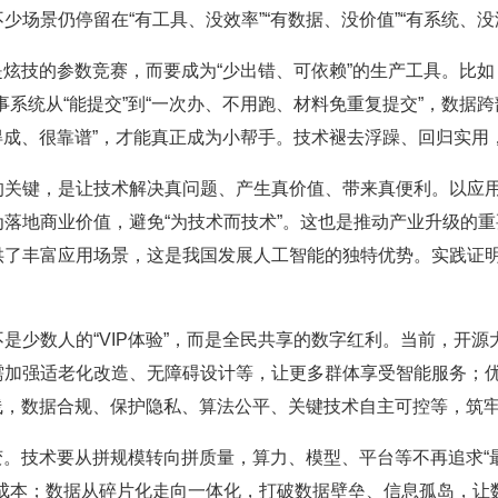
场景仍停留在“有工具、没效率”“有数据、没价值”“有系统、没
技的参数竞赛，而要成为“少出错、可依赖”的生产工具。比如，在
事系统从“能提交”到“一次办、不用跑、材料免重复提交”，数据
办得成、很靠谱”，才能真正成为小帮手。技术褪去浮躁、回归实
键，是让技术解决真问题、产生真价值、带来真便利。以应用
落地商业价值，避免“为技术而技术”。这也是推动产业升级的
供了丰富应用场景，这是我国发展人工智能的独特优势。实践证
少数人的“VIP体验”，而是全民共享的数字红利。当前，开源
需加强适老化改造、无障碍设计等，让更多群体享受智能服务；
线，数据合规、保护隐私、算法公平、关键技术自主可控等，筑
技术要从拼规模转向拼质量，算力、模型、平台等不再追求“最
与成本；数据从碎片化走向一体化，打破数据壁垒、信息孤岛，让