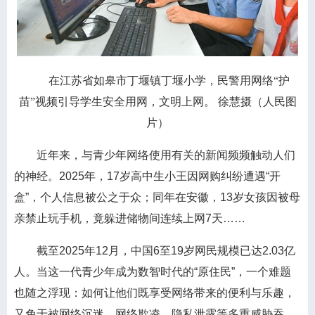
在江苏省如皋市丁堰镇丁堰小学，民警用网络“护
苗”视频引导学生安全用网，文明上网。 徐慧摄（人民图
片）
近年来，与青少年网络使用有关的新闻频频触动人们
的神经。2025年，17岁高中生小王因网购纠纷遭遇“开
盒”，个人信息被公之于众；同年在安徽，13岁女孩因被母
亲禁止玩手机，竟躲进储物间连续上网7天……
截至2025年12月，中国6至19岁网民规模已达2.03亿
人。当这一代青少年成为数智时代的“原住民”，一个难题
也随之浮现：如何让他们既享受网络带来的便利与乐趣，
又免于被网络沉迷、网络欺凌、隐私泄露等多重威胁吞