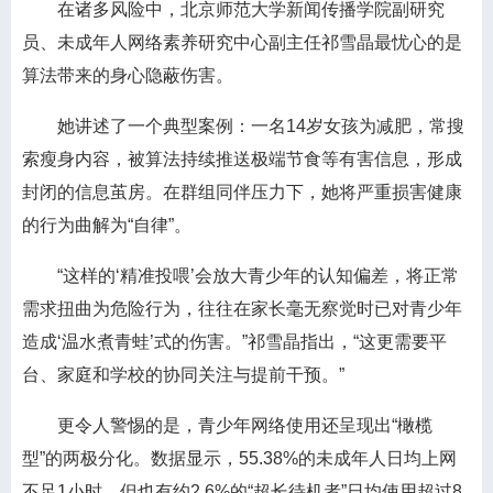
在诸多风险中，北京师范大学新闻传播学院副研究
员、未成年人网络素养研究中心副主任祁雪晶最忧心的是
算法带来的身心隐蔽伤害。
她讲述了一个典型案例：一名14岁女孩为减肥，常搜
索瘦身内容，被算法持续推送极端节食等有害信息，形成
封闭的信息茧房。在群组同伴压力下，她将严重损害健康
的行为曲解为“自律”。
“这样的‘精准投喂’会放大青少年的认知偏差，将正常
需求扭曲为危险行为，往往在家长毫无察觉时已对青少年
造成‘温水煮青蛙’式的伤害。”祁雪晶指出，“这更需要平
台、家庭和学校的协同关注与提前干预。”
更令人警惕的是，青少年网络使用还呈现出“橄榄
型”的两极分化。数据显示，55.38%的未成年人日均上网
不足1小时，但也有约2.6%的“超长待机者”日均使用超过8