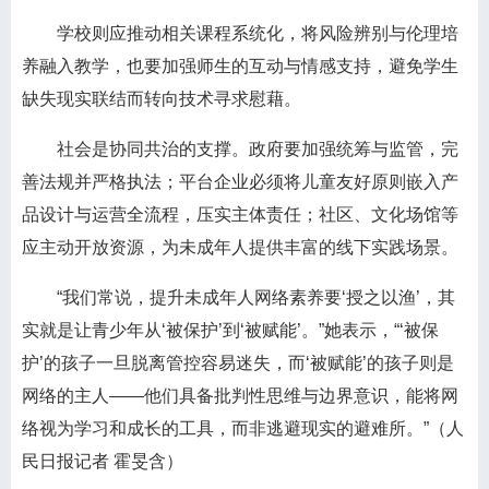
学校则应推动相关课程系统化，将风险辨别与伦理培
养融入教学，也要加强师生的互动与情感支持，避免学生
缺失现实联结而转向技术寻求慰藉。
社会是协同共治的支撑。政府要加强统筹与监管，完
善法规并严格执法；平台企业必须将儿童友好原则嵌入产
品设计与运营全流程，压实主体责任；社区、文化场馆等
应主动开放资源，为未成年人提供丰富的线下实践场景。
“我们常说，提升未成年人网络素养要‘授之以渔’，其
实就是让青少年从‘被保护’到‘被赋能’。”她表示，“‘被保
护’的孩子一旦脱离管控容易迷失，而‘被赋能’的孩子则是
网络的主人——他们具备批判性思维与边界意识，能将网
络视为学习和成长的工具，而非逃避现实的避难所。”（人
民日报记者 霍旻含）