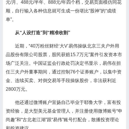
元/月、488元/半年、888元/年四个档，交易页面模仿同花
顺，自行输入各种信息就可生成一份堪比“股神”的“成绩
单”。
从“人设打造”到“精准收割”
近期，“40万粉丝财经‘大V’易伟操纵北京三夫户外用
品股份有限公司股票，股民获赔15.7万元”案件引发资本市
场广泛关注。中国证监会行政处罚决定书显示，易伟在担
任三夫户外董事期间，通过控制76个证券账户，以集中资
金、连续买卖、对倒交易等手段操纵股价，非法获利近
2800万元。
他还通过微博账户宣扬自己毕业于耶鲁大学，富有投
资经验，是大型美元基金管理人，并注册使用微博账号“申
尚趣”和“古北老江湖”跟“易伟”账号打配合，散播投资理论
和投资建议。