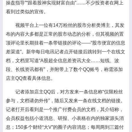
操盘指导”“跟着股神实现财富自由”……不少投资者在网上
看到过类似的宣传。
视频平台上一位有14万粉丝的股市分析类博主，其发
布的内容大多都是正常的股市动态的分析，但其视频的置
顶评论里长期挂着一条带链接的评论——“股市便宜的信息
差渠道”。新华每日电讯记者点开链接后跳转到一个在线文
档，文档里写道“A股超全信息差资讯大全……短线、波
段、长线资讯都有”，并附带上了数个QQ账号，称需添加
店主QQ查看具体信息。
记者添加店主QQ后，对方发来一条信息称“仅限粉丝
参与，文档请勿外传”，随后又发来一条在线文档的链接。
记者打开后看到是一个推广付费会员的文档，其介绍称，
会员权益包括小道消息、研报、小表格在内的独家源头消
息；150多个财经“大V”的圈子内容消息；每周两到三篇付