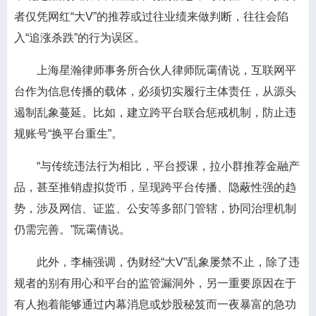
者仅凭网红“大V”的推荐或过往业绩来做判断，往往会陷
入“追涨杀跌”的行为误区。
上海星瀚律师事务所合伙人律师阮霭倩说，互联网平
台作为信息传播的载体，必须切实履行主体责任，从源头
遏制乱象蔓延。比如，建立跨平台联合惩戒机制，防止违
规账号“换平台重生”。
“与传统违法行为相比，平台授课，拉小群推荐金融产
品，甚至推销虚拟货币，呈现跨平台传播、隐蔽性强的趋
势，涉及网信、证监、公安等多部门管辖，协同治理机制
仍需完善。”阮霭倩说。
此外，李楠强调，伪财经“大V”乱象屡禁不止，除了违
规者的别有用心和平台的监管漏洞外，另一重要原因在于
有人抱着能够通过内幕消息或炒股秘笈而一夜暴富的急功