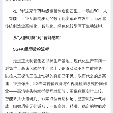
在邯郸这家千万吨级钢管制造集团里，一场由5G、人
工智能、工业互联网驱动的数字化变革正在发生，为河北
传统制造业高端化、智能化、绿色化转型写下生动注脚。
从“人眼盯防”到“智能感知”
5G+AI重塑质检流程
走进正大制管集团邯郸生产基地，现代化生产车间一
派繁忙。高速运转的生产线上，钢管源源不断向前推送，
以往人工探伤工位上忙碌的身影已不见，取而代之的是高
速工业摄像头、5G专网传输设备与AI视觉检测系统协同作
业——高清镜头持续捕捉焊缝细节，图像数据实时上传、
智能算法快速研判、缺陷点位自动标记，整套流程一气呵
成，细微瑕疵无处遁形，一条高效、精准、稳定的智能质