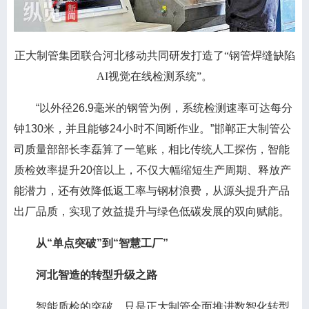
正大制管集团联合河北移动共同研发打造了“钢管焊缝缺陷
AI视觉在线检测系统”。
“以外径26.9毫米的钢管为例，系统检测速率可达每分
钟130米，并且能够24小时不间断作业。”邯郸正大制管公
司质量部部长李磊算了一笔账，相比传统人工探伤，智能
质检效率提升20倍以上，不仅大幅缩短生产周期、释放产
能潜力，还有效降低返工率与钢材浪费，从源头提升产品
出厂品质，实现了效益提升与绿色低碳发展的双向赋能。
从“单点突破”到“智慧工厂”
河北智造的转型升级之路
智能质检的突破，只是正大制管全面推进数智化转型