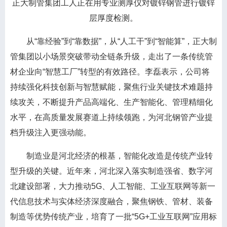
正大制管集团工人正在用专业测厚仪对镀锌钢管进行镀锌
层厚度检测。
从“靠经验”到“靠数据”，从“人工干”到“智能算”，正大制
管集团以小场景突破带动全链条升级，走出了一条传统管
材企业向“智慧工厂”转型的有效路径。李磊表示，公司将
持续强化科技创新与智慧赋能，聚焦行业关键技术难题持
续攻关，不断提升产品高端化、生产智能化、管理精细化
水平，在高质量发展赛道上持续领跑，为河北钢管产业提
档升级注入更强动能。
制造业是河北经济的根基，智能化改造是传统产业转
型升级的关键。近年来，河北深入落实制造强省、数字河
北建设部署，大力推动5G、人工智能、工业互联网等新一
代信息技术与实体经济深度融合，聚焦钢铁、管材、装备
制造等优势传统产业，培育了一批“5G+工业互联网”应用标