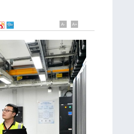
A-
A+