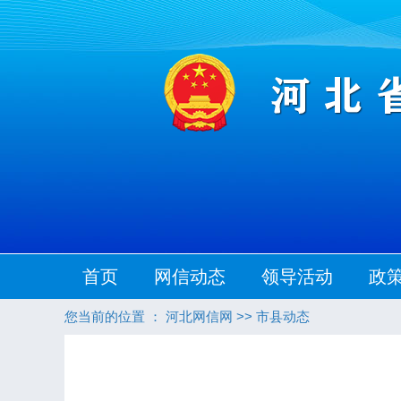
首页
网信动态
领导活动
政
您当前的位置 ：
河北网信网
>>
市县动态