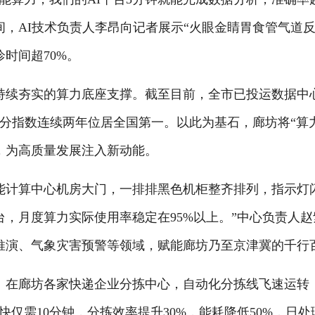
，AI技术负责人李昂向记者展示“火眼金睛胃食管气道反流
时间超70%。
实的算力底座支撑。截至目前，全市已投运数据中心36
力分指数连续两年位居全国第一。以此为基石，廊坊将“算
，为高质量发展注入新动能。
算中心机房大门，一排排黑色机柜整齐排列，指示灯闪
，月度算力实际使用率稳定在95%以上。”中心负责人
推演、气象灾害预警等领域，赋能廊坊乃至京津冀的千行
在廊坊各家快递企业分拣中心，自动化分拣线飞速运转，
仅需10分钟，分拣效率提升30%，能耗降低50%，日处理