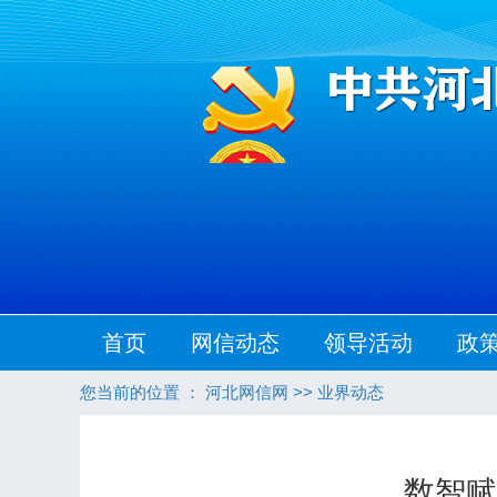
首页
网信动态
领导活动
政
您当前的位置 ：
河北网信网
>>
业界动态
数智赋