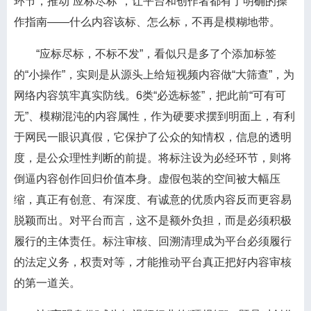
环节，推动“应标尽标”，让平台和创作者都有了明确的操
作指南——什么内容该标、怎么标，不再是模糊地带。
“应标尽标，不标不发”，看似只是多了个添加标签
的“小操作”，实则是从源头上给短视频内容做“大筛查”，为
网络内容筑牢真实防线。6类“必选标签”，把此前“可有可
无”、模糊混沌的内容属性，作为硬要求摆到明面上，有利
于网民一眼识真假，它保护了公众的知情权，信息的透明
度，是公众理性判断的前提。将标注设为必经环节，则将
倒逼内容创作回归价值本身。虚假包装的空间被大幅压
缩，真正有创意、有深度、有诚意的优质内容反而更容易
脱颖而出。对平台而言，这不是额外负担，而是必须积极
履行的主体责任。标注审核、回溯清理成为平台必须履行
的法定义务，权责对等，才能推动平台真正把好内容审核
的第一道关。