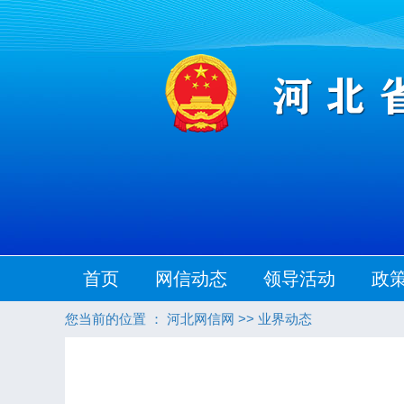
首页
网信动态
领导活动
政
您当前的位置 ：
河北网信网
>>
业界动态