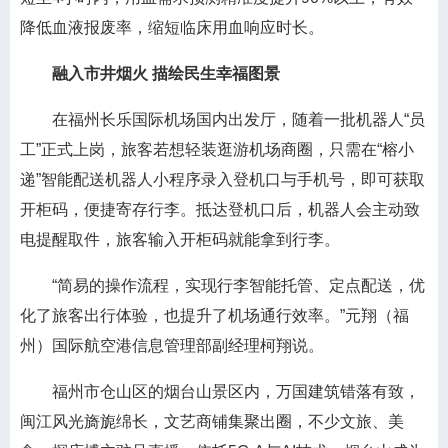
降低血液报废率，缩短临床用血响应时长。
融入市井烟火 描绘民生幸福图景
在福州长乐国际机场国内出发厅，随着一批机器人“员
工”正式上岗，旅客若想轻装逛游机场商圈，只需在“榕小
递”智能配送机器人小程序录入登机口与手机号，即可获取
开柜码，便捷寄存行李。抵达登机口后，机器人会主动致
电提醒取件，旅客输入开柜码就能拿到行李。
“简易的操作流程，实现行李智能托管、定点配送，优
化了旅客出行体验，也提升了机场通行效率。”元翔（福
州）国际航空港信息管理部副经理柯翔说。
福州市仓山区的烟台山景区内，万国建筑错落有致，
闽江风光旖旎绵长，文艺商铺集聚出圈，不少文旅、美