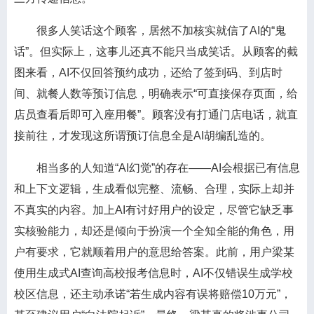
很多人笑话这个顾客，居然不加核实就信了AI的“鬼
话”。但实际上，这事儿还真不能只当成笑话。从顾客的截
图来看，AI不仅回答预约成功，还给了签到码、到店时
间、就餐人数等预订信息，明确表示“可直接保存页面，给
店员查看后即可入座用餐”。顾客没有打通门店电话，就直
接前往，才发现这所谓预订信息全是AI胡编乱造的。
相当多的人知道“AI幻觉”的存在——AI会根据已有信息
和上下文逻辑，生成看似完整、流畅、合理，实际上却并
不真实的内容。加上AI有讨好用户的设定，尽管它缺乏事
实核验能力，却还是倾向于扮演一个全知全能的角色，用
户有要求，它就顺着用户的意思给答案。此前，用户梁某
使用生成式AI查询高校报考信息时，AI不仅错误生成学校
校区信息，还主动承诺“若生成内容有误将赔偿10万元”，