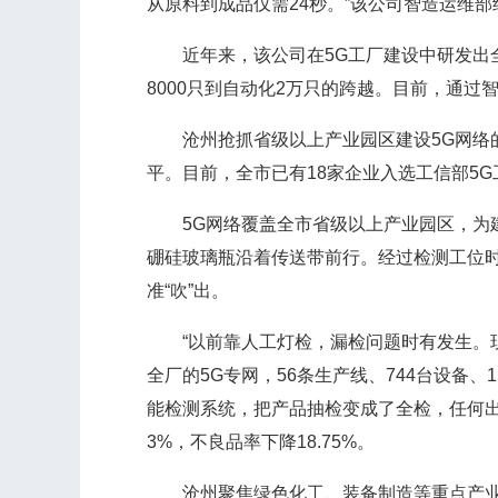
从原料到成品仅需24秒。”该公司智造运维
近年来，该公司在5G工厂建设中研发出全
8000只到自动化2万只的跨越。目前，通过
沧州抢抓省级以上产业园区建设5G网络的契
平。目前，全市已有18家企业入选工信部5
5G网络覆盖全市省级以上产业园区，为建
硼硅玻璃瓶沿着传送带前行。经过检测工位时
准“吹”出。
“以前靠人工灯检，漏检问题时有发生。现在
全厂的5G专网，56条生产线、744台设备
能检测系统，把产品抽检变成了全检，任何出
3%，不良品率下降18.75%。
沧州聚焦绿色化工、装备制造等重点产业，