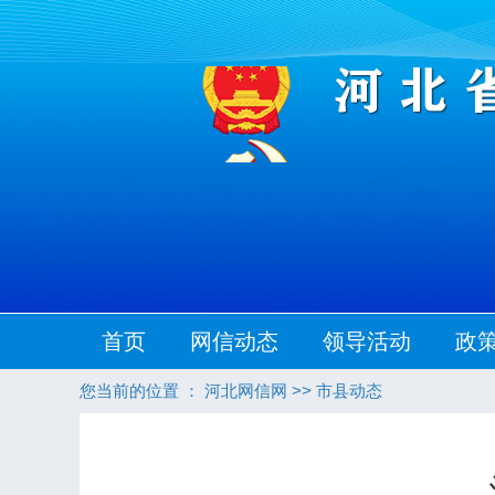
首页
网信动态
领导活动
政
您当前的位置 ：
河北网信网
>>
市县动态