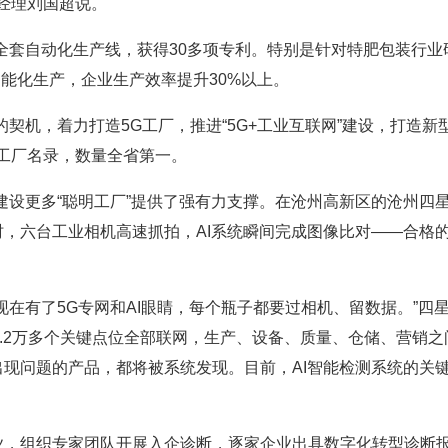
部经理刘国超说。
套自动化生产线，获得30多项专利。特别是针对特肥包装行业
智能化生产，企业生产效率提升30%以上。
机，着力打造5G工厂，推进“5G+工业互联网”建设，打造新
G工厂名录，数量全省第一。
设更多“聪明工厂”提供了强有力支撑。在沧州高新区的沧州四
，六台工业相机高速抓拍，AI系统瞬间完成图像比对——合格
有了5G专网和AI眼睛，每个瓶子都要过相机、留数据。”四星
、1.2万多个关键点位全部联网，生产、设备、质量、仓储、营销之
现问题的产品，都将被系统发现。目前，AI智能检测系统的关键
组织专家团队开展入企诊断，逐家企业出具数字化转型诊断报