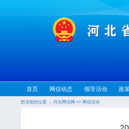
首页
网信动态
领导活动
政
您当前的位置 ：
河北网信网
>>
网信活动
2