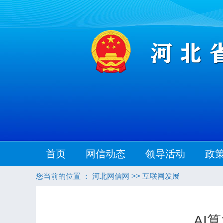
首页
网信动态
领导活动
政
您当前的位置 ：
河北网信网
>>
互联网发展
AI