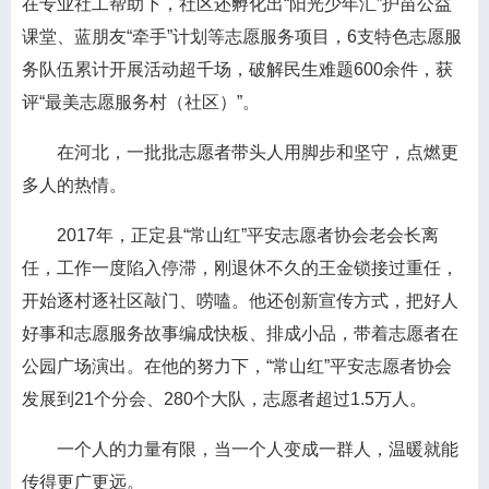
在专业社工帮助下，社区还孵化出“阳光少年汇”护苗公益
课堂、蓝朋友“牵手”计划等志愿服务项目，6支特色志愿服
务队伍累计开展活动超千场，破解民生难题600余件，获
评“最美志愿服务村（社区）”。
在河北，一批批志愿者带头人用脚步和坚守，点燃更
多人的热情。
2017年，正定县“常山红”平安志愿者协会老会长离
任，工作一度陷入停滞，刚退休不久的王金锁接过重任，
开始逐村逐社区敲门、唠嗑。他还创新宣传方式，把好人
好事和志愿服务故事编成快板、排成小品，带着志愿者在
公园广场演出。在他的努力下，“常山红”平安志愿者协会
发展到21个分会、280个大队，志愿者超过1.5万人。
一个人的力量有限，当一个人变成一群人，温暖就能
传得更广更远。