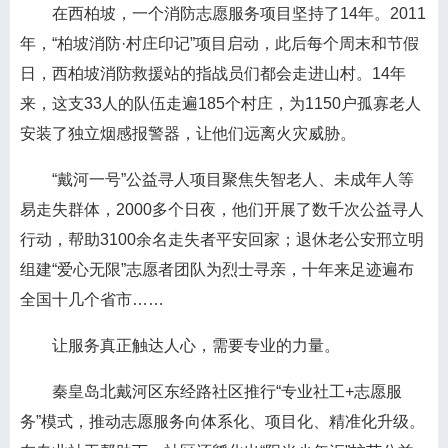
在西柏坡，一个消防志愿服务项目坚持了14年。2011
年，“柏坡消防·村庄印记”项目启动，此后每个周末和节假
日，西柏坡消防救援站的指战员们都会走进山村。14年
来，这支33人的队伍走遍185个村庄，为1150户孤寡老人
安装了独立烟感报警器，让他们远离火灾威胁。
“戴河一号”公益寻人项目聚焦失智老人、未成年人等
易走失群体，2000多个日夜，他们开展了数千次公益寻人
行动，帮助3100余名走失者平安回家；退休老公安邢立明
组建“爱心无限”志愿者团队为烈士寻亲，十年来足迹遍布
全国十几个省市……
让服务真正触达人心，需要专业的力量。
秦皇岛北戴河区东经路社区推行“专业社工+志愿服
务”模式，推动志愿服务向体系化、项目化、精准化升级。