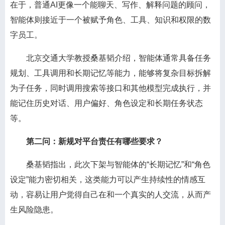
在于，普通AI更像一个能聊天、写作、解释问题的顾问，
智能体则接近于一个被赋予角色、工具、知识和权限的数
字员工。
北京交通大学教授桑基韬介绍，智能体通常具备任务
规划、工具调用和长期记忆等能力，能够将复杂目标拆解
为子任务，同时调用搜索等接口和其他模型完成执行，并
能记住历史对话、用户偏好、角色设定和长期任务状态
等。
第二问：新规对平台责任有哪些要求？
桑基韬指出，此次下架与智能体的“长期记忆”和“角色
设定”能力密切相关，这类能力可以产生持续性的情感互
动，容易让用户觉得自己在和一个真实的人交流，从而产
生风险隐患。