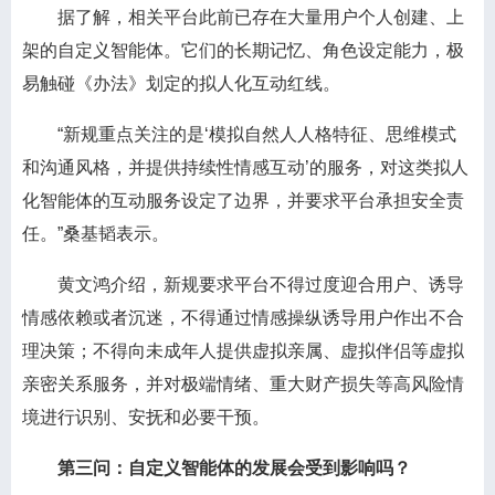
据了解，相关平台此前已存在大量用户个人创建、上
架的自定义智能体。它们的长期记忆、角色设定能力，极
易触碰《办法》划定的拟人化互动红线。
“新规重点关注的是‘模拟自然人人格特征、思维模式
和沟通风格，并提供持续性情感互动’的服务，对这类拟人
化智能体的互动服务设定了边界，并要求平台承担安全责
任。”桑基韬表示。
黄文鸿介绍，新规要求平台不得过度迎合用户、诱导
情感依赖或者沉迷，不得通过情感操纵诱导用户作出不合
理决策；不得向未成年人提供虚拟亲属、虚拟伴侣等虚拟
亲密关系服务，并对极端情绪、重大财产损失等高风险情
境进行识别、安抚和必要干预。
第三问：自定义智能体的发展会受到影响吗？