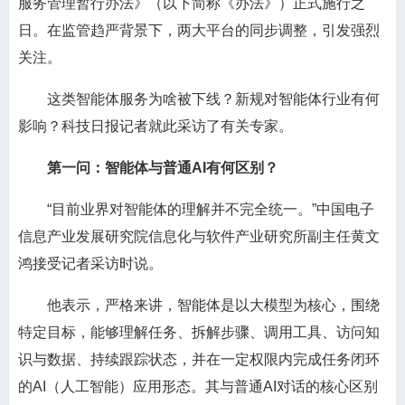
服务管理暂行办法》（以下简称《办法》）正式施行之
日。在监管趋严背景下，两大平台的同步调整，引发强烈
关注。
这类智能体服务为啥被下线？新规对智能体行业有何
影响？科技日报记者就此采访了有关专家。
第一问：智能体与普通AI有何区别？
“目前业界对智能体的理解并不完全统一。”中国电子
信息产业发展研究院信息化与软件产业研究所副主任黄文
鸿接受记者采访时说。
他表示，严格来讲，智能体是以大模型为核心，围绕
特定目标，能够理解任务、拆解步骤、调用工具、访问知
识与数据、持续跟踪状态，并在一定权限内完成任务闭环
的AI（人工智能）应用形态。其与普通AI对话的核心区别