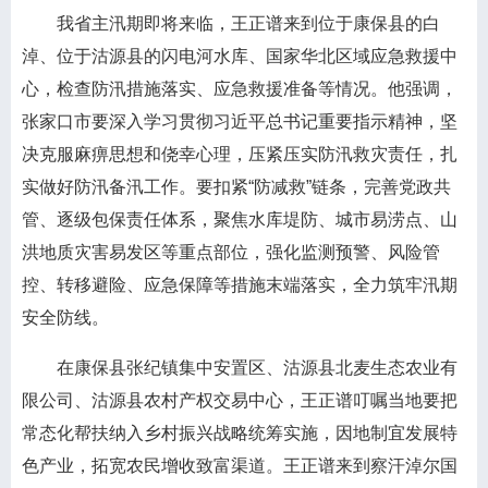
我省主汛期即将来临，王正谱来到位于康保县的白
淖、位于沽源县的闪电河水库、国家华北区域应急救援中
心，检查防汛措施落实、应急救援准备等情况。他强调，
张家口市要深入学习贯彻习近平总书记重要指示精神，坚
决克服麻痹思想和侥幸心理，压紧压实防汛救灾责任，扎
实做好防汛备汛工作。要扣紧“防减救”链条，完善党政共
管、逐级包保责任体系，聚焦水库堤防、城市易涝点、山
洪地质灾害易发区等重点部位，强化监测预警、风险管
控、转移避险、应急保障等措施末端落实，全力筑牢汛期
安全防线。
在康保县张纪镇集中安置区、沽源县北麦生态农业有
限公司、沽源县农村产权交易中心，王正谱叮嘱当地要把
常态化帮扶纳入乡村振兴战略统筹实施，因地制宜发展特
色产业，拓宽农民增收致富渠道。王正谱来到察汗淖尔国