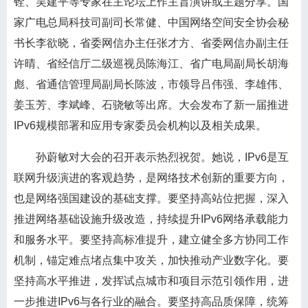
铨、吴建平等专家在主论坛上作主旨演讲或主题分享。国
家广电总局科技司副司长常健、中国网络空间安全协会秘
书长李欲晓，省委网信办主任张才方、省委网信办副主任
许晴、省经信厅二级巡视员陈海江、省广电局副局长胡海
彪、省通信管理局副局长陈波，市领导吕伟强、李雄伟、
姜玉芳、李斌峰、石骁敏等出席。大会发布了新一届推进
IPv6规模部署和应用专家委员会机构以及相关成果。
孙蔚敏对大会的召开表示热烈祝贺。她说，IPv6是互
联网升级演进的客观趋势，是网络技术创新的重要方向，
也是网络强国建设的基础支撑。要坚持高站位把握，深入
推进网络基础设施升级改造，持续提升IPv6网络承载能力
和服务水平。要坚持高标准提升，建立健全多方协同工作
机制，锚定难点堵点集中攻关，加快推动产业数字化。要
坚持高水平推进，发挥试点城市和项目示范引领作用，进
一步推进IPv6与各行业的融合。要坚持高品质保障，统筹