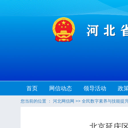
首页
网信动态
领导活动
政
您当前的位置 ：
河北网信网
>>
全民数字素养与技能提
北京延庆区