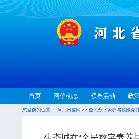
首页
网信动态
领导活动
政
您当前的位置 ：
河北网信网
>>
全民数字素养与技能提
生态城在“全民数字素养