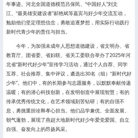
年事迹。河北全国道德模范吕保民、“中国好人”刘文
江、“最美雄安建设者”郝艳斌等嘉宾与好少年交流互动，
勉励他们坚定理想信念，勇敢追逐梦想，用实际行动践行
新时代青少年的责任与担当。
今年，为加强未成年人思想道德建设，省文明办、省
教育厅、团省委、省妇联、省关工委联合举办了2025年河
北省“新时代好少年”宣传学习活动，通过个人自荐、同学
互荐、社会推荐、集中评议，遴选出30名（组）“新时代好
少年”。他们中，有的长期参与志愿服务，以默默奉献传递
温暖；有的潜心科技创新，在发明创造中展现智慧；有的
传承优秀传统文化，在艺术领域刻苦钻研；有的自强不
息，勇挑重担诠释孝心担当。他们品学兼优、全面发展、
朝气蓬勃，展现了燕赵大地新时代好少年爱党爱国、自立
自强、奋发向上的昂扬风采。