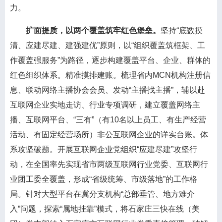
力。
扩面提质，以两个覆盖筑牢红色堡垒。
坚持“底数摸
清、应建尽建、建强建优”原则，以“组织覆盖筑框架、工
作覆盖强服务”为路径，逐步构建覆盖平台、企业、群体的
红色组织体系。精准摸排建账。梳理省内MCN机构注册信
息、联动网络主播协会会员、发动“主播找主播”，辅以赴
互联网企业实地走访、行业专项调研，建立覆盖网络主
播、互联网平台、“三有”（有10名以上员工、有生产经营
活动、有固定经营场所）非公互联网企业的详实台账。体
系攻坚破题。开展互联网企业党组织“应建尽建”攻坚行
动，在全国率先实现省市两级互联网行业党委、互联网行
业团工委全覆盖，形成“省级统筹、市级落地”的工作格
局。针对大型平台在冀分支机构“总部垂管、地方难介
入”问题，探索“属地挂靠”模式，将石家庄三快在线（美