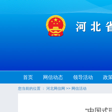
首页
网信动态
领导活动
政
您当前的位置 ：
河北网信网
>>
网信活动
“中国式