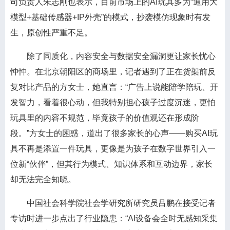
司负责人朱志刚也表示，目前市场上的AI玩具多为“通用大
模型+基础传感器+IP外壳”的模式，抄袭模仿现象时有发
生，原创性严重不足。
除了同质化，内容安全与数据安全漏洞更让家长忧心
忡忡。在北京朝阳区的商场里，记者遇到了正在货架前反
复对比产品的方女士，她直言：“广告上说能陪学陪玩、开
发智力，看着很心动，但我特别担心孩子过度沉迷，更怕
玩具里的内容不规范，毕竟孩子的价值观还在形成阶
段。”方女士的困惑，道出了很多家长的心声——购买AI玩
具不再是添置一件玩具，更像是为孩子在数字世界引入一
位新“伙伴”，但其行为模式、知识体系和互动边界，家长
却无法完全知晓。
中国社会科学院社会学研究所研究员吕鹏在接受记者
专访时进一步点出了行业隐患：“AI设备会全时无感知采集