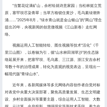
“当繁花绽满矿山，余村绘就诗意家园；当松林挺立荒
原，塞罕坝尽染青翠；当草方格锁住黄沙，毛乌素绿潮奔
涌……”2025年8月，“绿水青山就是金山银山”的“两山”理念
提出20年，央视新闻的创意微视频《江山新卷》走红网
络。
视频运用人工智能转绘、图生视频等技术“活化”《千
里江山图》，以卷轴为引，循“山水林田湖草沙”的生态脉
络延展开来，把塞罕坝、毛乌素、三江源、浙江安吉余村
等数十年的治理成果，转化为直观的视觉表达，呈现出一
幅现代版“青绿山水”。
近年来，各新闻媒体等多元网络内容创作者自觉对标
对表党中央重大决策部署，聚焦高质量发展、生态文明建
设、乡村全面振兴等重要主题，综合运用人工智能、大数
据、云计算、全息投影、增强现实等新技术手段，着力在