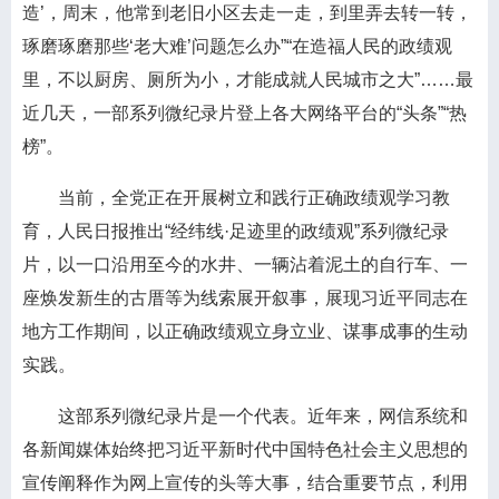
造’，周末，他常到老旧小区去走一走，到里弄去转一转，
琢磨琢磨那些‘老大难’问题怎么办”“在造福人民的政绩观
里，不以厨房、厕所为小，才能成就人民城市之大”……最
近几天，一部系列微纪录片登上各大网络平台的“头条”“热
榜”。
当前，全党正在开展树立和践行正确政绩观学习教
育，人民日报推出“经纬线·足迹里的政绩观”系列微纪录
片，以一口沿用至今的水井、一辆沾着泥土的自行车、一
座焕发新生的古厝等为线索展开叙事，展现习近平同志在
地方工作期间，以正确政绩观立身立业、谋事成事的生动
实践。
这部系列微纪录片是一个代表。近年来，网信系统和
各新闻媒体始终把习近平新时代中国特色社会主义思想的
宣传阐释作为网上宣传的头等大事，结合重要节点，利用