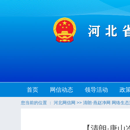
首页
网信动态
领导活动
政
您当前的位置 ：
河北网信网
>>
清朗·燕赵净网 网络生
【清朗·唐山