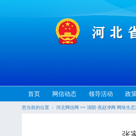
首页
网信动态
领导活动
政
您当前的位置 ：
河北网信网
>>
清朗·燕赵净网 网络生
张