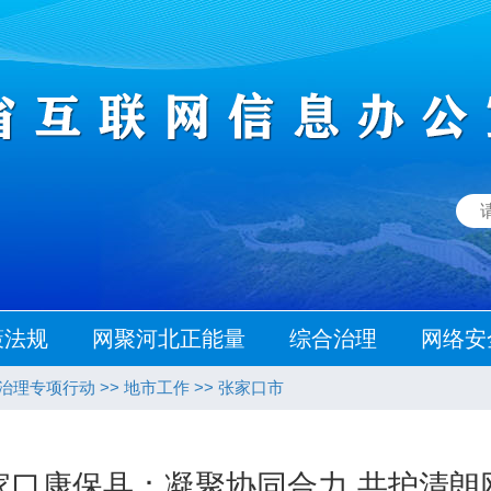
策法规
网聚河北正能量
综合治理
网络安
态治理专项行动
>>
地市工作
>>
张家口市
家口康保县：凝聚协同合力 共护清朗