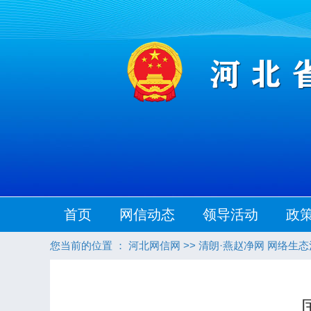
首页
网信动态
领导活动
政
您当前的位置 ：
河北网信网
>>
清朗·燕赵净网 网络生