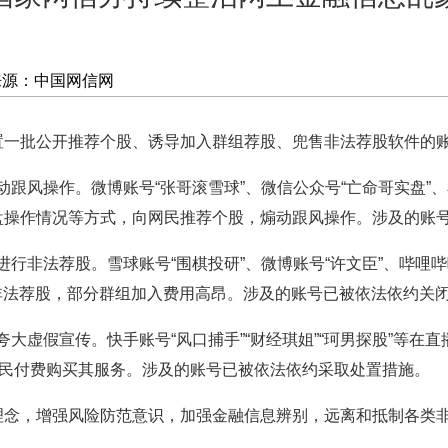
来源：中国网信网
批公开推荐个股、诱导加入群组荐股、兜售非法荐股软件的账
煽动跟风操作。
微博账号“张哥滚雪球”、微信公众号“亡命哥实盘”
盘操作情况等方式，向网民推荐个股，煽动跟风操作。涉及的账
，进行非法荐股。
雪球账号“围棋投研”、微博账号“许文臣”、哔哩哔哩
行非法荐股，部分群组加入费用高昂。涉及的账号已被依法依约关
，夸大虚假宣传。
快手账号“风口捕手”“财经琪姐”“珂男探股”等在
网民付费购买其服务。涉及的账号已被依法依约采取处置措施。
，增强风险防范意识，加强金融信息辨别，远离和抵制各类非