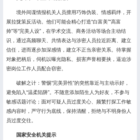
境外间谍情报机关人员擅用巧饰伪装、情感羁绊，开
展拉拢策反活动。他们可能会精心打造“白富美”“高富
帅”等“完美人设”，在学术交流、商务活动等场合主动结
识，通过高频聊天、共情表达与涉密人员拉近距离、建立
信任，进而逐步加深感情，建立不正当亲密关系。待掌握
对象把柄后，伺机以曝光隐私、损害声誉相要挟，逼迫涉
密岗位工作人员配合窃密。
破解之计：警惕“完美异性”的突然靠近与主动示好，
避免陷入“温柔陷阱”。不随意添加陌生人为好友，不参与
敏感话题讨论；面对可疑人员过度关心、频繁打探工作敏
感内容时，严守行为底线，保持清醒，拒绝与不明身份人
员过度交往。
国家安全机关提示