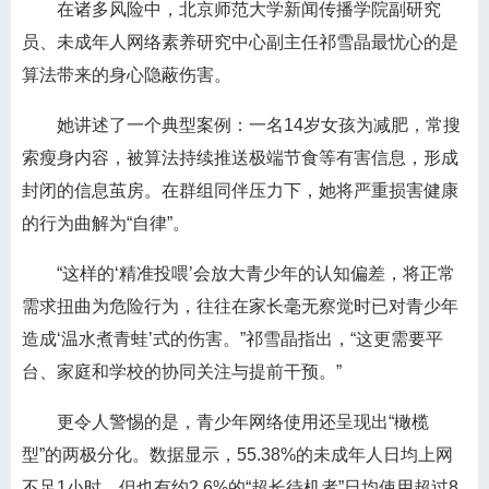
在诸多风险中，北京师范大学新闻传播学院副研究
员、未成年人网络素养研究中心副主任祁雪晶最忧心的是
算法带来的身心隐蔽伤害。
她讲述了一个典型案例：一名14岁女孩为减肥，常搜
索瘦身内容，被算法持续推送极端节食等有害信息，形成
封闭的信息茧房。在群组同伴压力下，她将严重损害健康
的行为曲解为“自律”。
“这样的‘精准投喂’会放大青少年的认知偏差，将正常
需求扭曲为危险行为，往往在家长毫无察觉时已对青少年
造成‘温水煮青蛙’式的伤害。”祁雪晶指出，“这更需要平
台、家庭和学校的协同关注与提前干预。”
更令人警惕的是，青少年网络使用还呈现出“橄榄
型”的两极分化。数据显示，55.38%的未成年人日均上网
不足1小时，但也有约2.6%的“超长待机者”日均使用超过8