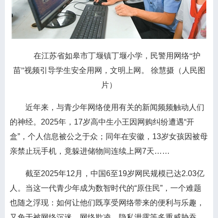
在江苏省如皋市丁堰镇丁堰小学，民警用网络“护
苗”视频引导学生安全用网，文明上网。 徐慧摄（人民图
片）
近年来，与青少年网络使用有关的新闻频频触动人们
的神经。2025年，17岁高中生小王因网购纠纷遭遇“开
盒”，个人信息被公之于众；同年在安徽，13岁女孩因被母
亲禁止玩手机，竟躲进储物间连续上网7天……
截至2025年12月，中国6至19岁网民规模已达2.03亿
人。当这一代青少年成为数智时代的“原住民”，一个难题
也随之浮现：如何让他们既享受网络带来的便利与乐趣，
又免于被网络沉迷、网络欺凌、隐私泄露等多重威胁吞