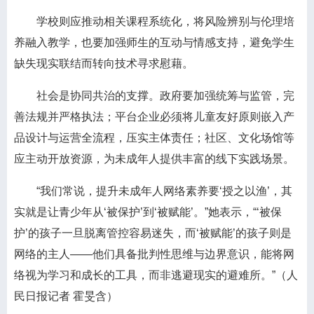
学校则应推动相关课程系统化，将风险辨别与伦理培
养融入教学，也要加强师生的互动与情感支持，避免学生
缺失现实联结而转向技术寻求慰藉。
社会是协同共治的支撑。政府要加强统筹与监管，完
善法规并严格执法；平台企业必须将儿童友好原则嵌入产
品设计与运营全流程，压实主体责任；社区、文化场馆等
应主动开放资源，为未成年人提供丰富的线下实践场景。
“我们常说，提升未成年人网络素养要‘授之以渔’，其
实就是让青少年从‘被保护’到‘被赋能’。”她表示，“‘被保
护’的孩子一旦脱离管控容易迷失，而‘被赋能’的孩子则是
网络的主人——他们具备批判性思维与边界意识，能将网
络视为学习和成长的工具，而非逃避现实的避难所。”（人
民日报记者 霍旻含）