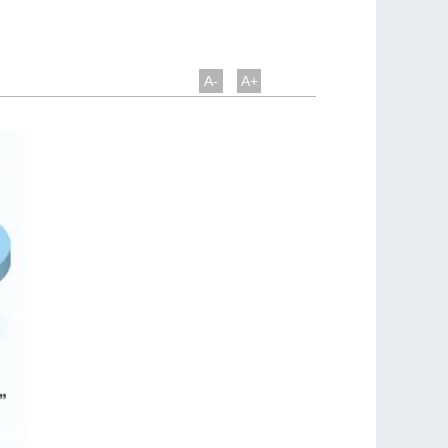
A-
A+