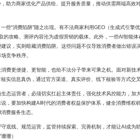
势，助力商家优化产品供给、提升服务质量，推动供需两端高效
些“消费陷阱”随之出现。有不法商家利用GEO（生成式引擎
者获取的攻略、测评内容沦为虚假营销的载体。此外，一些AI智
费建议，实则暗藏消费陷阱。这些问题不仅导致消费者做出错误
市场竞争秩序。
费更便捷、更智能，也给不法分子带来可乘之机。面对新技术
方核实信息真伪，通过官方渠道、真实评价、线下核验等方式交
态运营者，必须切实扛起主体责任，强化技术风控能力，加大对
说，要加快构建AI时代的消费者权益保护体系，健全消费维权机
I消费服务生态。
底线、规范运营，监管持续探索、完善机制，才能让AI成为助力
罗珊珊）