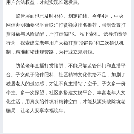
用户合法权益，才能实现长远发展。
监管层面也已及时补位、划定红线。今年4月，中央
网信办明确要求平台取消打赏额度排名推荐，强制设置打
赏限额与风险提醒，严打虚假PK、私下索礼、诱导消费等
行为，探索建立老年用户大额打赏“冷静期”和二次确认机
制，精准封堵违规套路，为行业立规明矩。
防范老年直播打赏陷阱，不能只靠监管部门和直播平
台。子女疏于陪伴照料、社区精神文化供给不足，加剧了
独居老人的孤独感，才让不良主播钻了空子。子女多一份
牵挂、多一次探望，社区多搭建文娱平台、丰富老年人文
化生活，用真实陪伴填补精神空白，才能从源头破除坑老
骗局，让老人安享幸福晚年。