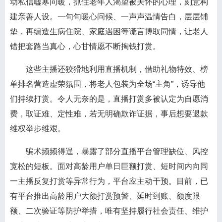
动私信嘘寒问暖，抓住老年人渴望被关怀的心理，刻意构
建亲善人设。一句句暖心问候、一声声温情告白，层层铺
垫，再编造生病住院、家庭遇困等谎言博取同情，让老人
错把套路当真心，心甘情愿不断掏钱打赏。
这些主播还狡猾地利用直播机制，借助礼物特效、榜
单排名营造虚荣氛围，将老人包装为全场“主角”，诱导他
们持续打赏。令人无奈的是，直播打赏多被认定为自愿消
费，取证难、定性难，若无明确欺诈证据，事后想要退款
维权举步维艰。
骗术频频得逞，暴露了部分直播平台管理缺位、风控
宽松的短板。面对高龄用户单日巨额打赏、短时间内向同
一主播反复打赏等异常行为，平台应主动干预。目前，已
有平台推出高龄用户大额打赏预警、延时到账、额度限
额、二次验证等防护举措，唯有坚持履行社会责任、维护