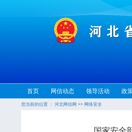
首页
网信动态
领导活动
政
您当前的位置 ：
河北网信网
>>
网络安全
国家安全