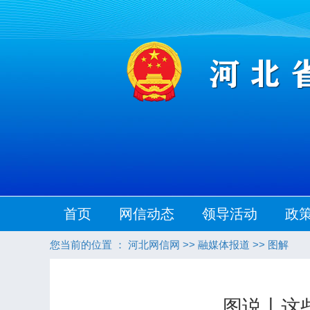
首页
网信动态
领导活动
政
您当前的位置 ：
河北网信网
>>
融媒体报道
>>
图解
图说丨这