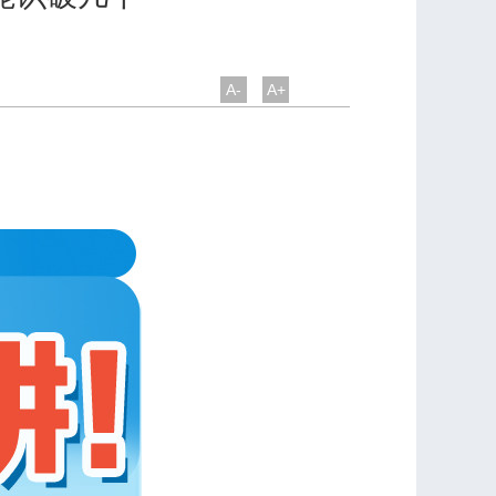
A-
A+