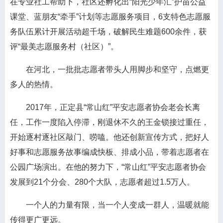
在专业社工帮助下，社区还孵化出“阳光少年汇”护苗公益
课堂、蓝朋友“牵手”计划等志愿服务项目，6支特色志愿服
务队伍累计开展活动超千场，破解民生难题600余件，获
评“最美志愿服务村（社区）”。
在河北，一批批志愿者带头人用脚步和坚守，点燃更
多人的热情。
2017年，正定县“常山红”平安志愿者协会老会长离
任，工作一度陷入停滞，刚退休不久的王金锁接过重任，
开始逐村逐社区敲门、唠嗑。他还创新宣传方式，把好人
好事和志愿服务故事编成快板、排成小品，带着志愿者在
公园广场演出。在他的努力下，“常山红”平安志愿者协会
发展到21个分会、280个大队，志愿者超过1.5万人。
一个人的力量有限，当一个人变成一群人，温暖就能
传得更广更远。