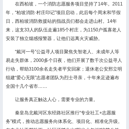
在西柏坡，一个消防志愿服务项目坚持了14年。2011
年，“柏坡消防·村庄印记”项目启动，此后每个周末和节假
日，西柏坡消防救援站的指战员们都会走进山村。14年
来，这支33人的队伍走遍185个村庄，为1150户孤寡老人
安装了独立烟感报警器，让他们远离火灾威胁。
“戴河一号”公益寻人项目聚焦失智老人、未成年人等
易走失群体，2000多个日夜，他们开展了数千次公益寻人
行动，帮助3100余名走失者平安回家；退休老公安邢立明
组建“爱心无限”志愿者团队为烈士寻亲，十年来足迹遍布
全国十几个省市……
让服务真正触达人心，需要专业的力量。
秦皇岛北戴河区东经路社区推行“专业社工+志愿服
务”模式，推动志愿服务向体系化、项目化、精准化升级。