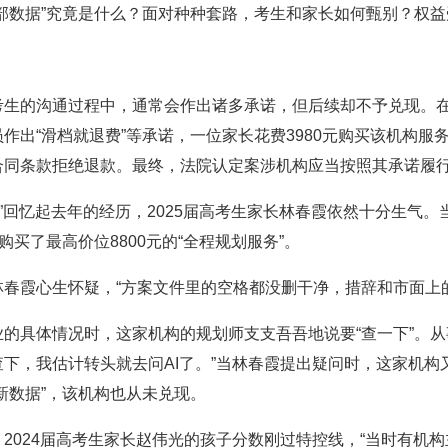
数据”究竟是什么？面对种种套路，考生和家长如何甄别？权益
的沟通过程中，通常会作出诸多承诺，但后续却不予兑现。在
作出“滑档就退费”等承诺，一位家长花费3980元购买该机构服
合同条款拒绝退款。最终，法院认定案涉机构应当按照其承诺履
。”回忆起去年的经历，2025届高考生家长林春霞依然十分生气。
买了最高价位8800元的“全程规划服务”。
霞心生怀疑，“方案文件里的空格都没删干净，措辞和市面上的免
体情况时，这家机构的规划师支支吾吾地说要“查一下”。从事
下，我估计转头就去问AI了。”当林春霞提出疑问时，这家机构又
新数据”，该机构也从未兑现。
024届高考生家长赵伟光的孩子分数刚过特控线，“当时有机构