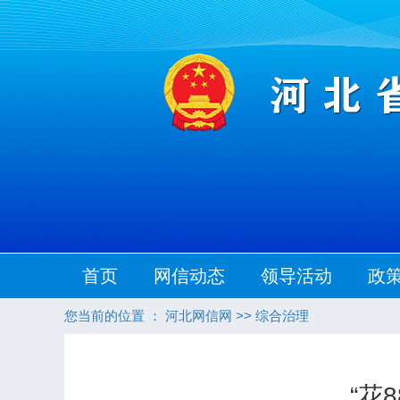
首页
网信动态
领导活动
政
您当前的位置 ：
河北网信网
>>
综合治理
“花