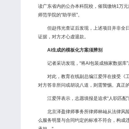
读广东省内的公办本科院校，催我缴纳1万元服
师范学院的“助学班”。
但赵伟光查证后发现，上述项目并非全日制
证据，对方才心虚退款。
AI生成的模板化方案须辨别
记者采访发现，“将AI包装成独家数据库
对此，教育在线副总编江爱萍在接受《工人
对方答非所问或胡说八道，则需警惕。真正的
江爱萍表示，志愿填报是追求“人职匹配”
北京泽盈律师事务所律师林屾从法律风险角
么服务明显与合同约定的标准不符合，构成违
承担。”