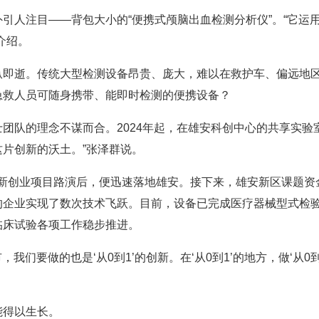
人注目——背包大小的“便携式颅脑出血检测分析仪”。“它运用
介绍。
逝。传统大型检测设备昂贵、庞大，难以在救护车、偏远地区
急救人员可随身携带、能即时检测的便携设备？
队的理念不谋而合。2024年起，在雄安科创中心的共享实验室
片创新的沃土。”张泽群说。
创新创业项目路演后，便迅速落地雄安。接下来，雄安新区课题
的企业实现了数次技术飞跃。目前，设备已完成医疗器械型式检
临床试验各项工作稳步推进。
我们要做的也是‘从0到1’的创新。在‘从0到1’的地方，做‘从0
得以生长。