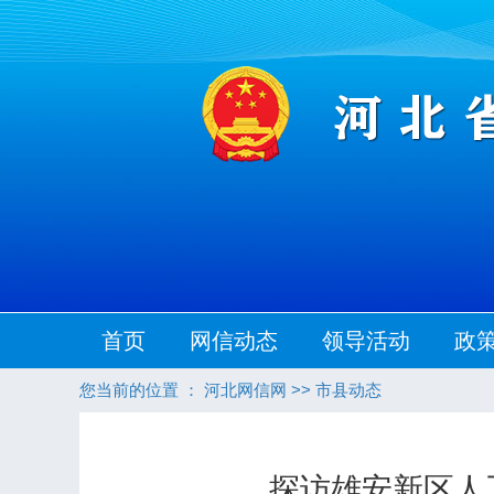
首页
网信动态
领导活动
政
您当前的位置 ：
河北网信网
>>
市县动态
探访雄安新区人工