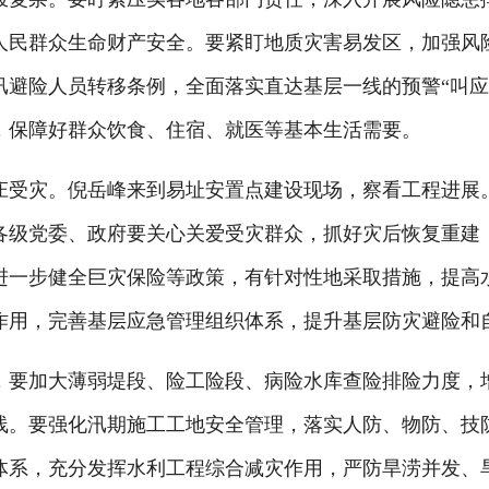
人民群众生命财产安全。要紧盯地质灾害易发区，加强风
汛避险人员转移条例，全面落实直达基层一线的预警“叫应
，保障好群众饮食、住宿、就医等基本生活需要。
受灾。倪岳峰来到易址安置点建设现场，察看工程进展。
各级党委、政府要关心关爱受灾群众，抓好灾后恢复重建
进一步健全巨灾保险等政策，有针对性地采取措施，提高
作用，完善基层应急管理组织体系，提升基层防灾避险和
要加大薄弱堤段、险工险段、病险水库查险排险力度，增
线。要强化汛期施工工地安全管理，落实人防、物防、技
体系，充分发挥水利工程综合减灾作用，严防旱涝并发、