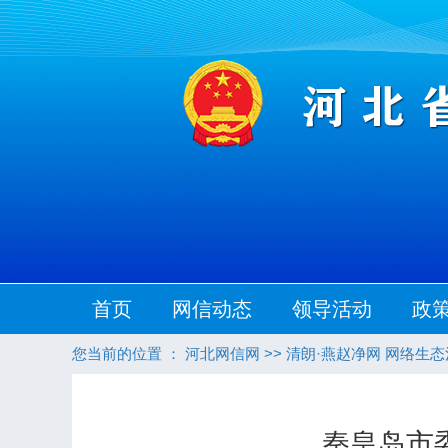
首页
网信动态
领导活动
政
您当前的位置 ：
河北网信网
>>
清朗·燕赵净网 网络生
秦皇岛市