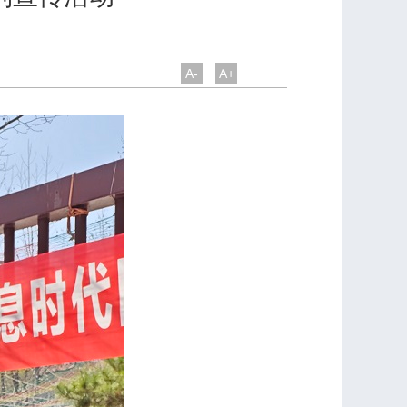
A-
A+