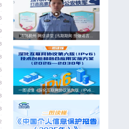
8
6
9
清朗易州·网信讲堂 |汛期期间 拒做谣言...
3
8
5
8
一图读懂《深化互联网协议第六版（IPv6...
3
3
2