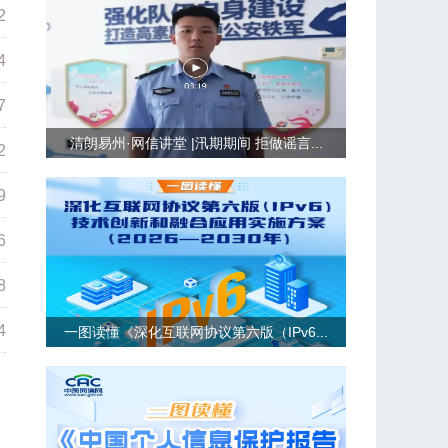
2
4
7
清朗易州·网信讲堂 |汛期期间 拒做谣言...
2
9
6
8
4
一图读懂《深化互联网协议第六版（IPv6...