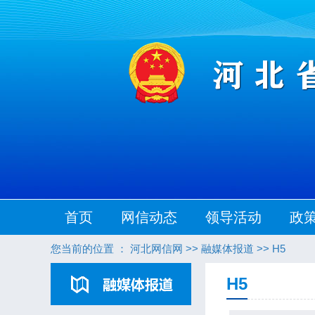
首页
网信动态
领导活动
政
您当前的位置 ：
河北网信网
>>
融媒体报道
>>
H5
H5