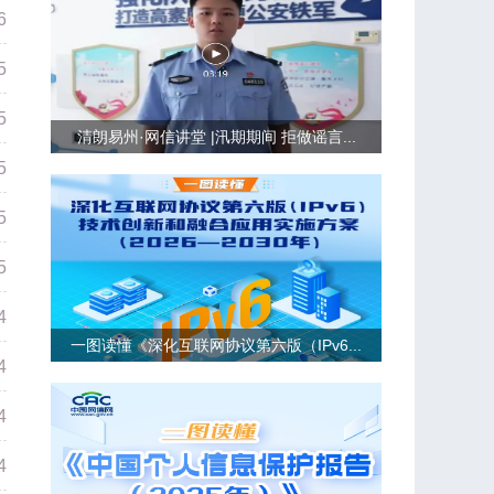
6
5
5
清朗易州·网信讲堂 |汛期期间 拒做谣言...
5
5
5
4
一图读懂《深化互联网协议第六版（IPv6...
4
4
4